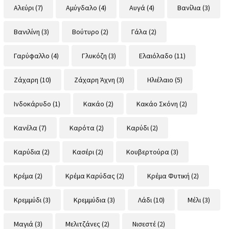
Αλεύρι
(7)
Αμύγδαλο
(4)
Αυγά
(4)
Βανίλια
(3)
Βανιλίνη
(3)
Βούτυρο
(2)
Γάλα
(2)
Γαρύφαλλο
(4)
Γλυκόζη
(3)
Ελαιόλαδο
(11)
Ζάχαρη
(10)
Ζάχαρη Άχνη
(3)
Ηλιέλαιο
(5)
Ινδοκάρυδο
(1)
Κακάο
(2)
Κακάο Σκόνη
(2)
Κανέλα
(7)
Καρότα
(2)
Καρύδι
(2)
Καρύδια
(2)
Κασέρι
(2)
Κουβερτούρα
(3)
Κρέμα
(2)
Κρέμα Καρύδας
(2)
Κρέμα Φυτική
(2)
Κρεμμύδι
(3)
Κρεμμύδια
(3)
Λάδι
(10)
Μέλι
(3)
Μαγιά
(3)
Μελιτζάνες
(2)
Νισεστέ
(2)