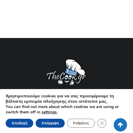
Χρησιμοποιούμε cookies για να σας προσφέρουμε τη
34K
SUBSCRIBERS
2.6K
FANS
0.2K
FOLLOWERS
βέλτιστη εμπειρία πλοήγησης στον ιστότοπό μας.
36
FOLLOWERS
You can find out more about which cookies we are using or
switch them off in
settings
.
Όροι χρήσης
Κλείσιμο του Co
Αποδοχή
Απόρριψη
Ρυθμίσεις