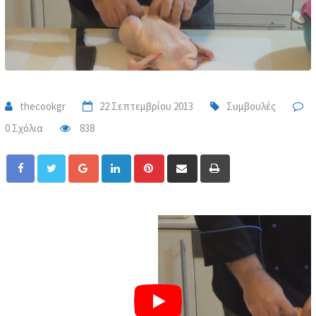
thecookgr
22 Σεπτεμβρίου 2013
Συμβουλές
0 Σχόλια
838
Google+
LinkedIn
Pinterest
Share
Print
via
Email