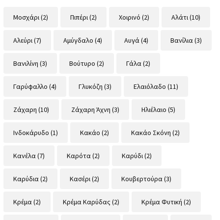
Μοσχάρι
(2)
Πιπέρι
(2)
Χοιρινό
(2)
Αλάτι
(10)
Αλεύρι
(7)
Αμύγδαλο
(4)
Αυγά
(4)
Βανίλια
(3)
Βανιλίνη
(3)
Βούτυρο
(2)
Γάλα
(2)
Γαρύφαλλο
(4)
Γλυκόζη
(3)
Ελαιόλαδο
(11)
Ζάχαρη
(10)
Ζάχαρη Άχνη
(3)
Ηλιέλαιο
(5)
Ινδοκάρυδο
(1)
Κακάο
(2)
Κακάο Σκόνη
(2)
Κανέλα
(7)
Καρότα
(2)
Καρύδι
(2)
Καρύδια
(2)
Κασέρι
(2)
Κουβερτούρα
(3)
Κρέμα
(2)
Κρέμα Καρύδας
(2)
Κρέμα Φυτική
(2)