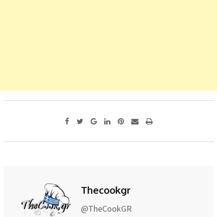
Google+
LinkedIn
Pinterest
Share
Print
via
Email
Thecookgr
@TheCookGR