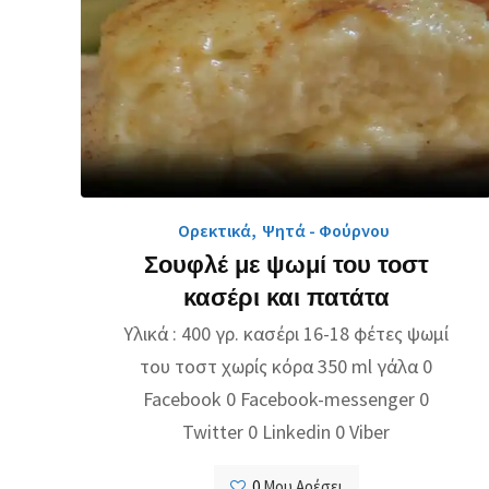
Ορεκτικά
,
Ψητά - Φούρνου
Σουφλέ με ψωμί του τοστ
κασέρι και πατάτα
Υλικά : 400 γρ. κασέρι 16-18 φέτες ψωμί
του τοστ χωρίς κόρα 350 ml γάλα 0
Facebook 0 Facebook-messenger 0
Twitter 0 Linkedin 0 Viber
0
Μου Αρέσει