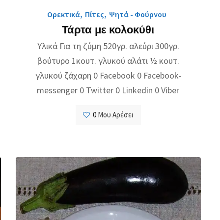
Ορεκτικά
,
Πίτες
,
Ψητά - Φούρνου
Τάρτα με κολοκύθι
Υλικά Για τη ζύμη 520γρ. αλεύρι 300γρ.
βούτυρο 1κουτ. γλυκού αλάτι ½ κουτ.
γλυκού ζάχαρη 0 Facebook 0 Facebook-
messenger 0 Twitter 0 Linkedin 0 Viber
0
Μου Αρέσει