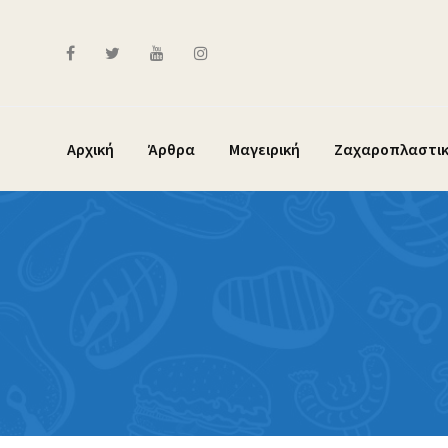
Skip
to
content
Αρχική
Άρθρα
Μαγειρική
Ζαχαροπλαστι