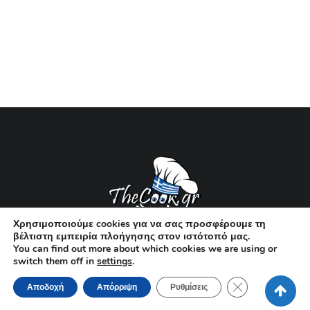
Χρησιμοποιούμε cookies για να σας προσφέρουμε τη
βέλτιστη εμπειρία πλοήγησης στον ιστότοπό μας.
34K
SUBSCRIBERS
2.6K
FANS
0.2K
FOLLOWERS
You can find out more about which cookies we are using or
36
FOLLOWERS
switch them off in
settings
.
Κλείσιμο του Co
Αποδοχή
Απόρριψη
Ρυθμίσεις
Όροι χρήσης