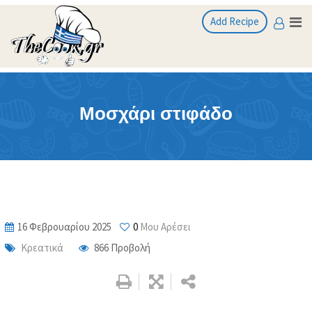
Skip
Add Recipe
to
content
Μοσχάρι στιφάδο
16 Φεβρουαρίου 2025
0
Μου Αρέσει
Κρεατικά
866
Προβολή