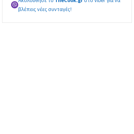
Ακολούθησε το
TheCook.gr
στο Viber για να
βλέπεις νέες συνταγές!