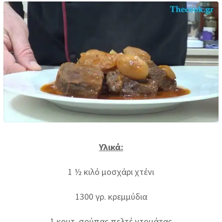
Google+
LinkedIn
Pinterest
Share
via
Email
Print
Υλικά:
1 ½ κιλό μοσχάρι χτένι
1300 γρ. κρεμμύδια
1 κουτ. σούπας πελτέ ντομάτας