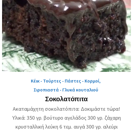
Κέικ - Τούρτες - Πάστες - Κορμοί
,
Σιροπιαστά - Γλυκά κουταλιού
Σοκολατόπιτα
Ακαταμάχητη σοκολατόπιτα: Δοκιμάστε τώρα!
Υλικά: 350 γρ. βούτυρο αγελάδος 300 γρ. ζάχαρη
κρυσταλλική λεύκη 6 τεμ. αυγά 300 γρ. αλεύρι